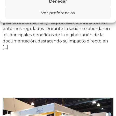
Denegar
“Tecnología 4.0 aplicada a la industria farmacéutica”,
un encuentro dedicado a analizar cómo las
Ver preferencias
herramientas digitales están transformando la
gestión documental y los procesos productivos en
entornos regulados. Durante la sesión se abordaron
los principales beneficios de la digitalización de la
documentación, destacando su impacto directo en
[…]
Inx3 participó en ETIF
2023, el principal evento
de la industria
farmacéutica