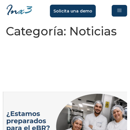
Solicita una demo
Categoría:
Noticias
Del papel al dato:
digitalización de registros
para una operación más
eficiente